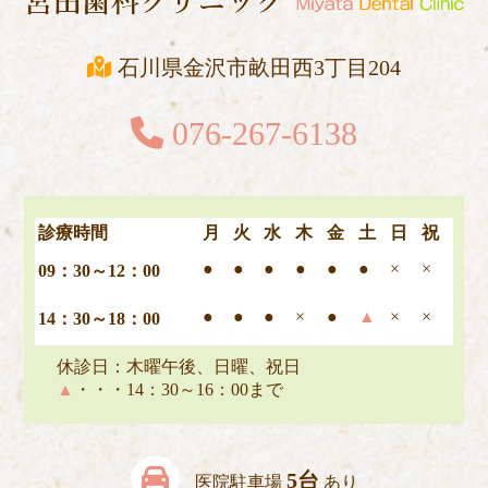
石川県金沢市畝田西3丁目204
076-267-6138
診療時間
月
火
水
木
金
土
日
祝
●
●
●
●
●
●
×
×
09：30～12：00
●
●
●
×
●
▲
×
×
14：30～18：00
休診日：木曜午後、日曜、祝日
▲
・・・14：30～16：00まで
5台
医院駐車場
あり