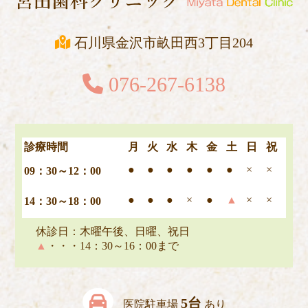
石川県金沢市畝田西3丁目204
076-267-6138
診療時間
月
火
水
木
金
土
日
祝
●
●
●
●
●
●
×
×
09：30～12：00
●
●
●
×
●
▲
×
×
14：30～18：00
休診日：木曜午後、日曜、祝日
▲
・・・14：30～16：00まで
5台
医院駐車場
あり